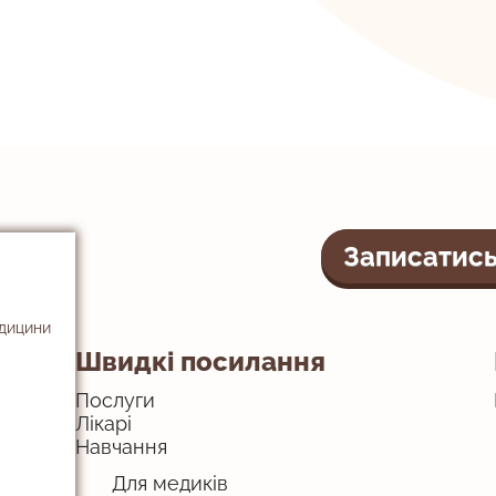
Записатись
едицини
Швидкі посилання
Послуги
Лікарі
Навчання
Для медиків