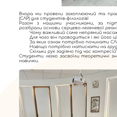
Вчора ми провели захоплюючий та прак
(СЛР) для студентів-філологів!
Разом з нашими учасниками, за під
розібрали основи серцево-легеневої реані
Чому важливий саме непрямий масаж
Для чого він проводиться і які його ці
За яких ознак потрібно починати СЛ
Навіщо потрібно натискати на грудн
Скільки рук задіяно під час компресій
Студенти легко засвоїли теоретичні з
навички.