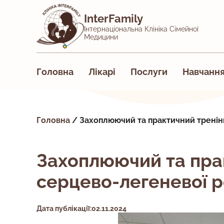
InterFamily
Інтернаціональна Клініка Сімейної
Медицини
Головна
Лікарі
Послуги
Навчанн
Головна
/
Захоплюючий та практичний тренінг
Захоплюючий та прак
серцево-легеневої р
Дата публікації:02.11.2024