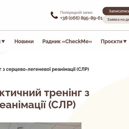
Записатис
Попередній запис
+38 (066) 895-89-61
Заявка на 
я
Новини
Радник «CheckMe»
Проєкти
 з серцево-легеневої реанімації (СЛР)
тичний тренінг з
еанімації (СЛР)