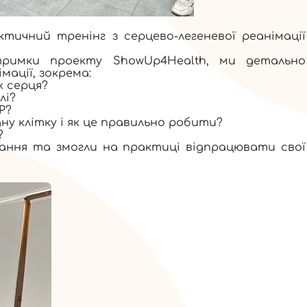
тичний тренінг з серцево-легеневої реанімації
тримки проекту ShowUp4Health, ми детально
мації, зокрема:
 серця?
лі?
Р?
у клітку і як це правильно робити?
?
нання та змогли на практиці відпрацювати свої