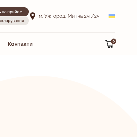
ь на прийом
м. Ужгород, Митна 25г/25
декларування
0
Контакти