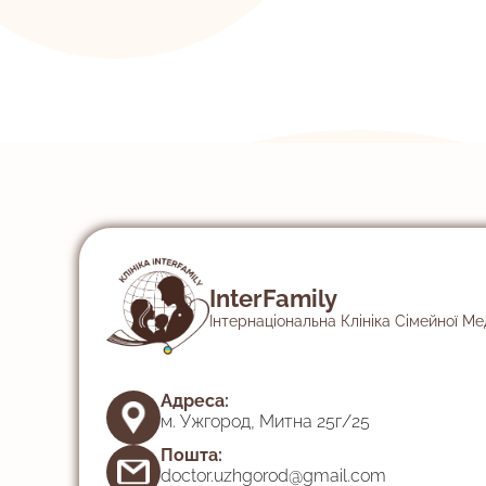
InterFamily
Інтернаціональна Клініка Сімейної М
Адреса:
м. Ужгород, Митна 25г/25
Пошта:
doctor.uzhgorod@gmail.com