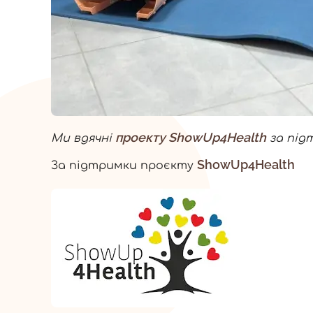
проекту ShowUp4Health
Ми вдячні
за під
ShowUp4Health
За підтримки проєкту