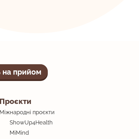
 на прийом
Проєкти
Міжнародні проєкти
ShowUp4Health
MiMind