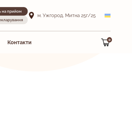
ь на прийом
м. Ужгород, Митна 25г/25
декларування
0
Контакти