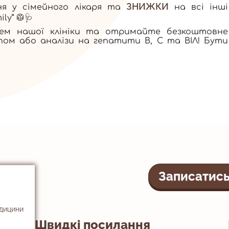
ЗНИЖКИ
ня у сімейного лікаря та
на всі інші
ly” 🥼🩺
рем нашої клініки та отримайте безкоштовне
ом або аналізи на гепатити В, С та ВІЛ! Бути
Записатись
едицини
Швидкі посилання