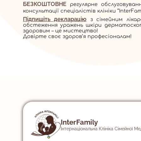
БЕЗКОШТОВНЕ
регулярне обслуговуван
консультації спеціалістів клініки “InterFami
Підпишіть декларацію
з сімейним ліка
обстеження уражень шкіри дерматоскоп
здоровим – це мистецтво!
Довірте своє здоров’я професіоналам!
InterFamily
Інтернаціональна Клініка Сімейної М