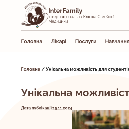
InterFamily
Інтернаціональна Клініка Сімейної
Медицини
Головна
Лікарі
Послуги
Навчанн
Головна
/
Унікальна можливість для студенті
Унікальна можливіст
Дата публікації:15.11.2024