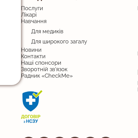
Послуги
Лікарі
Навчання
Для медиків
Для широкого загалу
Новини
Контакти
Наші спонсори
Зворотній зв’язок
Радник «CheckMe»