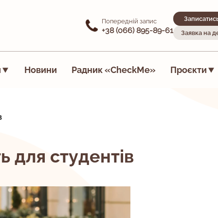
Записатис
Попередній запис
+38 (066) 895-89-61
Заявка на 
я
Новини
Радник «CheckMe»
Проєкти
в
ь для студентів