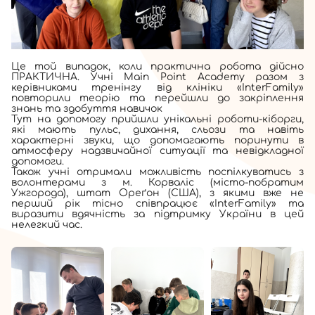
Це той випадок, коли практична робота дійсно
ПРАКТИЧНА
. Учні Мain Point Academy разом з
керівниками тренінгу від клініки «InterFamily»
повторили теорію та перейшли до закріплення
знань та здобуття навичок
Тут на допомогу прийшли унікальні роботи-кіборги
,
які мають пульс, дихання, сльози та навіть
характерні звуки
, що допомагають поринути в
атмосферу надзвичайної ситуації та невідкладної
допомоги.
Також учні отримали можливість поспілкуватись з
волонтерами з м. Корваліс (місто-побратим
Ужгорода), штат Ореґон (США
), з якими вже не
перший рік тісно співпрацює «InterFamily» та
виразити вдячність за підтримку України в цей
нелегкий час.