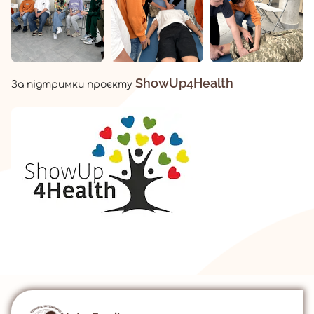
ShowUp4Health
За підтримки проєкту