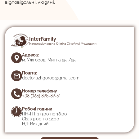
відповідальні, людяні.
InterFamily
Інтернаціональна Клініка Сімейної Медицини
Адреса:
м. Ужгород, Митна 25г/25
Пошта:
doctor.uzhgorod@gmail.com
Номер телефону
+38 (066) 895-89-61
Робочі години
ПН-ПТ: з 9:00 по 18:00
СБ: з 9:00 по 12:00
НД: Вихідний