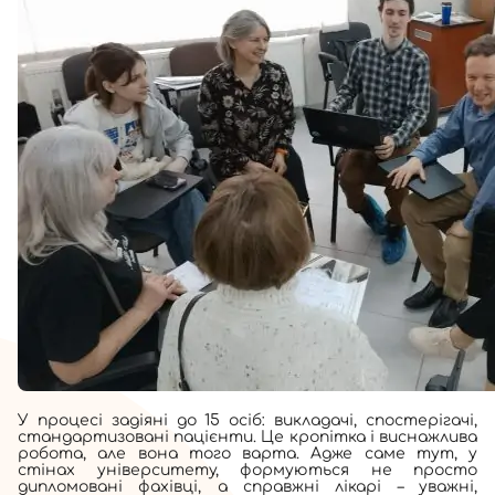
У процесі задіяні до 15 осіб: викладачі, спостерігачі,
стандартизовані пацієнти. Це кропітка і виснажлива
робота, але вона того варта. Адже саме тут, у
стінах університету, формуються не просто
дипломовані фахівці, а справжні лікарі – уважні,