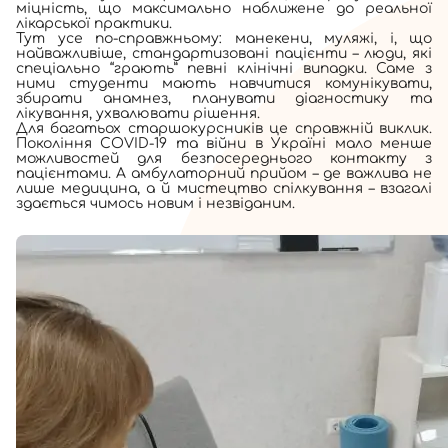
міцність, що максимально наближене до реальної
лікарської практики.
Тут усе по-справжньому: манекени, муляжі, і, що
найважливіше, стандартизовані пацієнти – люди, які
спеціально “грають” певні клінічні випадки. Саме з
ними студенти мають навчитися комунікувати,
збирати анамнез, планувати діагностику та
лікування, ухвалювати рішення.
Для багатьох старшокурсників це справжній виклик.
Покоління COVID-19 та війни в Україні мало менше
можливостей для безпосереднього контакту з
пацієнтами. А амбулаторний прийом – де важлива не
лише медицина, а й мистецтво спілкування – взагалі
здається чимось новим і незвіданим.