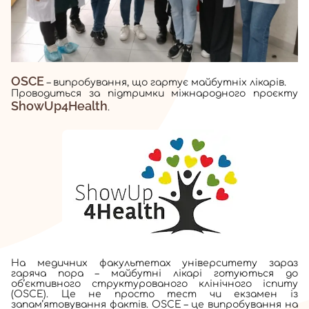
OSCE
– випробування, що гартує майбутніх лікарів.
Проводиться за підтримки міжнародного проєкту
ShowUp4Health
.
На медичних факультетах університету зараз
гаряча пора – майбутні лікарі готуються до
об’єктивного структурованого клінічного іспиту
(OSCE). Це не просто тест чи екзамен із
запам’ятовування фактів. OSCE – це випробування на