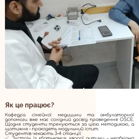
Як це працює?
Кафедра сімейної медицини та амбулаторної
допомоги вже має солідний досвід проведення OSCE.
Щодня студенти тренуються за цією методикою, а
щотижня – проходять модульний іспит.
Студентів чекають 3–4 станції:
✅ Зустріч із «батьками» хворої дитини – необхідно