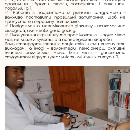
правильно зібрати скарги, заспокоїти і пояснити
подальші дії.
✅ Робота з пацієнтами із різними синдромами –
важливо поставити правильні запитання, щоб не
пропустити серйозну патологію.
✅ Повідомлення невиліковного діагнозу – психологічно
складний, але необхідний досвід.
✅ Планування скринінгу та профілактики – адже лікар
має не лише лікувати, а й попереджати хвороби.
Роль стандартизованих пацієнтів інколи виконують
викладачі, а іноді – волонтери: пенсіонери, активні
вчителі англійської мови. Їхня місія – допомогти
студентам відчути реальність клінічних ситуацій.