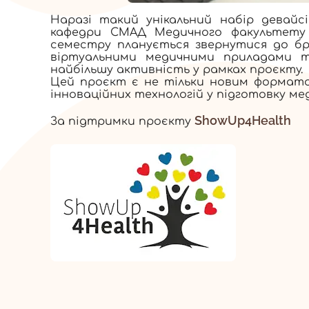
Наразі такий унікальний набір девайс
кафедри СМАД Медичного факультету №
семестру планується звернутися до бр
віртуальними медичними приладами т
найбільшу активність у рамках проєкту.
Цей проєкт є не тільки новим формато
інноваційних технологій у підготовку меди
ShowUp4Health
За підтримки проєкту