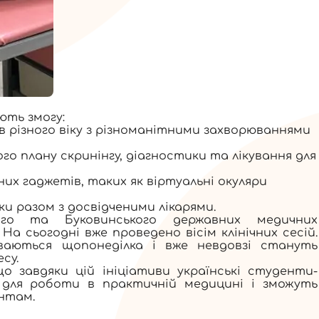
ють змогу:
 різного віку з різноманітними захворюваннями
го плану скринінгу, діагностики та лікування для
их гаджетів, таких як віртуальні окуляри
ки разом з досвідченими лікарями.
кого та Буковинського державних медичних
а сьогодні вже проведено вісім клінічних сесій.
ваються щопонеділка і вже невдовзі стануть
су.
о завдяки цій ініціативи українські студенти-
 для роботи в практичній медицині і зможуть
нтам.