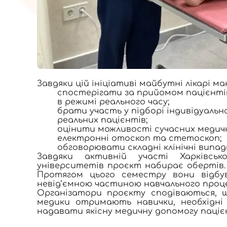
Завдяки цій ініціативі майбутні лікарі ма
спостерігати за прийомом пацієнтів
в режимі реального часу;
брати участь у підборі індивідуально
реальних пацієнтів;
оцінити можливості сучасних медичн
електронні отоскоп та стетоскоп;
обговорювати складні клінічні випад
Завдяки активній участі Харківсь
університетів проєкт набирає обертів. Н
Протягом цього семестру вони відбу
невід’ємною частиною навчального проце
Організатори проєкту сподіваються, щ
медики отримають навички, необхідні
надавати якісну медичну допомогу паціє