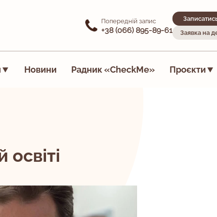
Записатис
Попередній запис
+38 (066) 895-89-61
Заявка на 
я
Новини
Радник «CheckMe»
Проєкти
 освіті