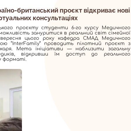
країно-британський проєкт відкриває нові
іртуальних консультаціях
ського проєкту студенти 6-го курсу Медичного
ожливість зануритися в реальний світ сімейної
З вересня цього року кафедра СМАД Медичного
ю “InterFamily” проводить пілотний проєкт з
ікаря. Мета ініціативи — наблизити загальну
едиків, відкривши їм доступ до реального
у форматі.