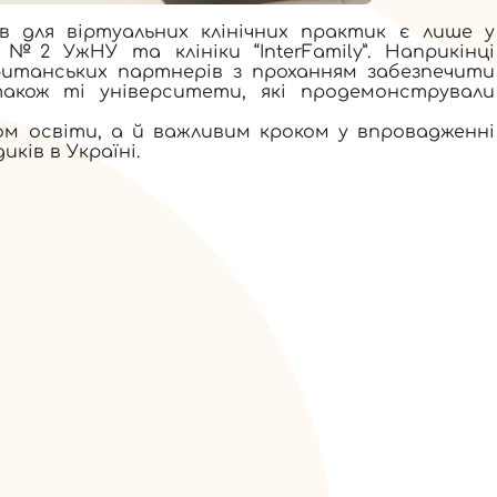
ів для віртуальних клінічних практик є лише у
2 УжНУ та клініки “InterFamily”. Наприкінці
итанських партнерів з проханням забезпечити
акож ті університети, які продемонстрували
м освіти, а й важливим кроком у впровадженні
ків в Україні.