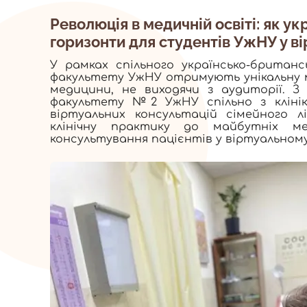
Революція в медичній освіті: як у
горизонти для студентів УжНУ у в
У рамках спільного українсько-британ
факультету УжНУ отримують унікальну м
медицини, не виходячи з аудиторії. 
факультету №2 УжНУ спільно з клініко
віртуальних консультацій сімейного л
клінічну практику до майбутніх м
консультування пацієнтів у віртуальном