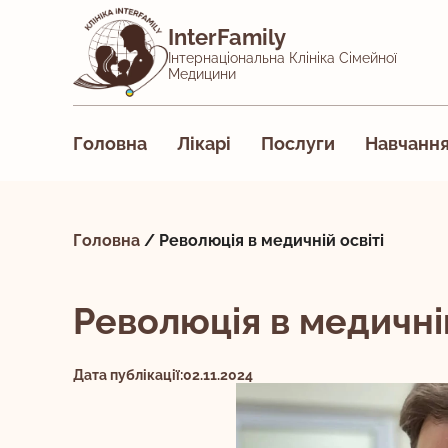
InterFamily
Інтернаціональна Клініка Сімейної
Медицини
Головна
Лікарі
Послуги
Навчанн
Головна
/
Революція в медичній освіті
Революція в медичній
Дата публікації:02.11.2024