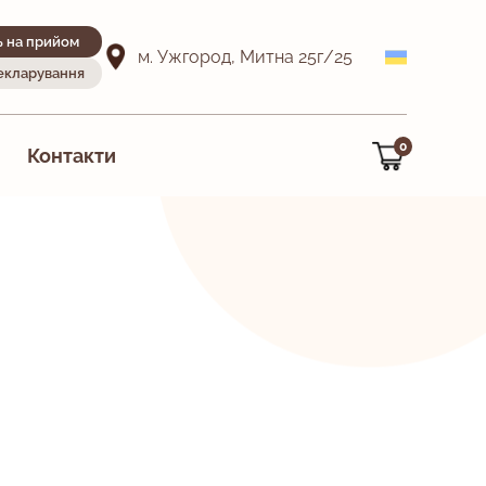
ь на прийом
м. Ужгород, Митна 25г/25
декларування
0
Контакти