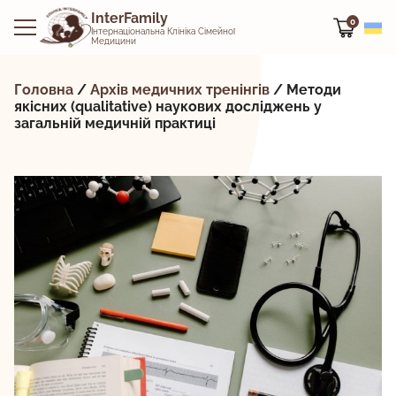
Офлайн
Офлайн
Офлайн
InterFamily
0
Інтернаціональна Клініка Сімейної
Медицини
Головна
/
Архів медичних тренінгів
/
Методи
якісних (qualitative) наукових досліджень у
загальній медичній практиці