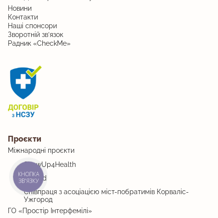
Новини
Контакти
Наші спонсори
Зворотній зв’язок
Радник «CheckMe»
Проєкти
Міжнародні проєкти
ShowUp4Health
MiMind
КНОПКА
ЗВ'ЯЗКУ
Співпраця з асоціацією міст-побратимів Корваліс-
Ужгород
ГО «Простір Інтерфемілі»