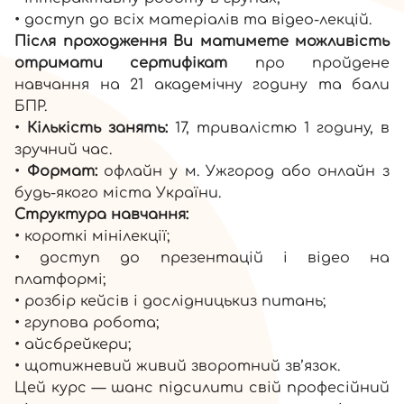
• доступ до всіх матеріалів та відео-лекцій.
Після проходження Ви матимете можливість
отримати сертифікат
про пройдене
навчання на 21 академічну годину та бали
БПР.
•
Кількість занять:
17, тривалістю 1 годину, в
зручний час.
•
Формат:
офлайн у м. Ужгород або онлайн з
будь-якого міста України.
Структура навчання:
• короткі мінілекції;
• доступ до презентацій і відео на
платформі;
• розбір кейсів і дослідницькиз питань;
• групова робота;
• айсбрейкери;
• щотижневий живий зворотний зв’язок.
Цей курс — шанс підсилити свій професійний