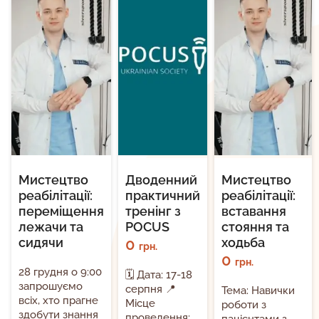
Мистецтво
Дводенний
Мистецтво
реабілітації:
практичний
реабілітації:
переміщення
тренінг з
вставання
лежачи та
POCUS
стояння та
сидячи
0
ходьба
грн.
0
грн.
28 грудня о 9:00
🗓 Дата: 17-18
запрошуємо
серпня 📍
Тема: Навички
всіх, хто прагне
Місце
роботи з
здобути знання
проведення: