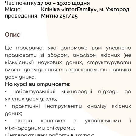
Час початку:
17:00 – 19:00 щодня
Місце
Клініка «InterFamily», м. Ужгород,
проведення:
Митна 25г/25
Опис
Це програма, яка допоможе вам упевнено
працювати зі збором, аналізом якісних (не
кількісних!) наукових даних, структурувати
власні дослідження та вдосконалити навички
дослідника.
На курсі ви отримаєте:
• найактуальніші міжнародні підходи до
якісних досліджень;
• практичні інструменти аналізу якісних
даних;
• живий контакт з українськими і
міжнародними спікерами;
• інтерактивну роботу в групах;