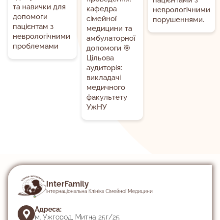
пацієнтами з
та навички для
кафедра
неврологічними
допомоги
сімейної
порушеннями.
пацієнтам з
медицини та
неврологічними
амбулаторної
проблемами
допомоги 🎯
Цільова
аудиторія:
викладачі
медичного
факультету
УжНУ
InterFamily
Інтернаціональна Клініка Сімейної Медицини
Адреса:
м. Ужгород, Митна 25г/25