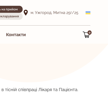
ь на прийом
м. Ужгород, Митна 25г/25
декларування
0
Контакти
 тісній співпраці Лікаря та Пацієнта.