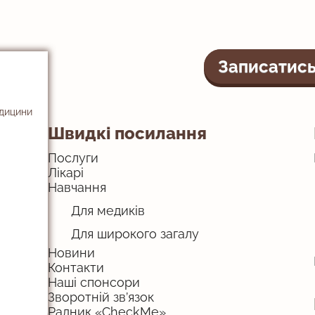
Записатись
едицини
Швидкі посилання
Послуги
Лікарі
Навчання
Для медиків
Для широкого загалу
Новини
Контакти
Наші спонсори
Зворотній зв’язок
Радник «CheckMe»