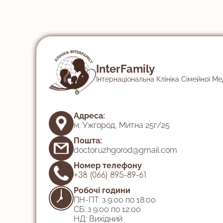
InterFamily
Інтернаціональна Клініка Сімейної М
Адреса:
м. Ужгород, Митна 25г/25
Пошта:
doctor.uzhgorod@gmail.com
Номер телефону
+38 (066) 895-89-61
Робочі години
ПН-ПТ: з 9:00 по 18:00
СБ: з 9:00 по 12:00
НД: Вихідний