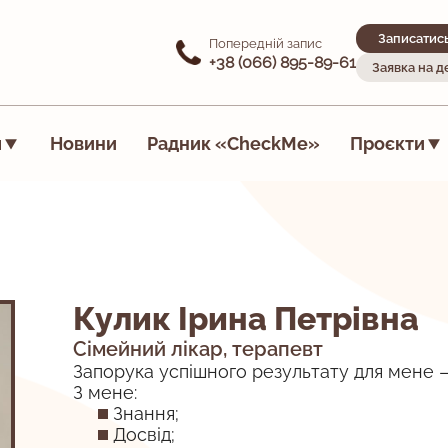
Записатис
Попередній запис
+38 (066) 895-89-61
Заявка на 
я
Новини
Радник «CheckMe»
Проєкти
Кулик Ірина Петрівна
Сімейний лікар, терапевт
Запорука успішного результату для мене – в
З мене:
Знання;
Досвід;