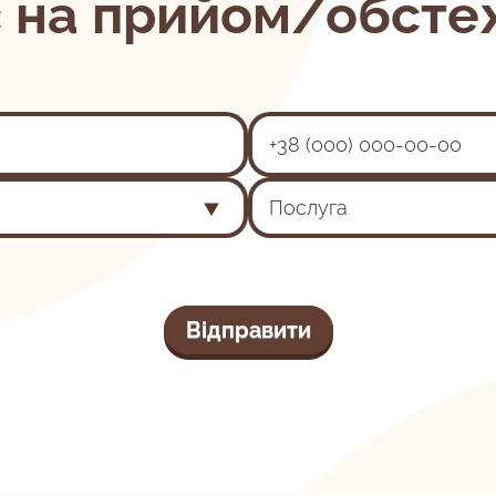
с на прийом/обсте
Послуга