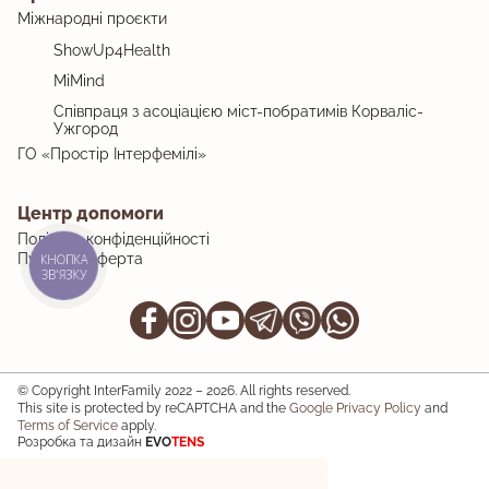
Міжнародні проєкти
ShowUp4Health
MiMind
Співпраця з асоціацією міст-побратимів Корваліс-
Ужгород
ГО «Простір Інтерфемілі»
Центр допомоги
Політика конфіденційності
Публічна оферта
КНОПКА
ЗВ'ЯЗКУ
© Copyright InterFamily 2022 – 2026. All rights reserved.
This site is protected by reCAPTCHA and the
Google Privacy Policy
and
Terms of Service
apply.
Розробка та дизайн
EVO
TENS