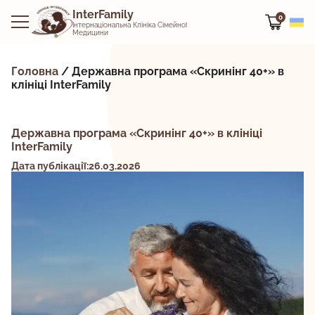
InterFamily
0
Інтернаціональна Клініка Сімейної
Медицини
Головна
/
Державна програма «Скринінг 40+» в
клініці InterFamily
Державна програма «Скринінг 40+» в клініці
InterFamily
Дата публікації:26.03.2026