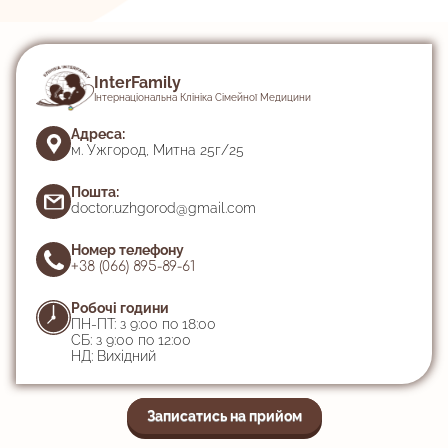
InterFamily
Інтернаціональна Клініка Сімейної Медицини
Адреса:
м. Ужгород, Митна 25г/25
Пошта:
doctor.uzhgorod@gmail.com
Номер телефону
+38 (066) 895-89-61
Робочі години
ПН-ПТ: з 9:00 по 18:00
СБ: з 9:00 по 12:00
НД: Вихідний
Записатись на прийом