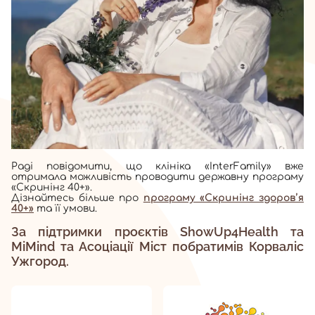
Раді повідомити, що клініка «InterFamily» вже
отримала можливість проводити державну програму
«Скринінг 40+».
Дізнайтесь більше про
програму «Скринінг здоров’я
40+»
та її умови.
За підтримки проєктів ShowUp4Health та
MiMind та Асоціації Міст побратимів Корваліс
Ужгород.