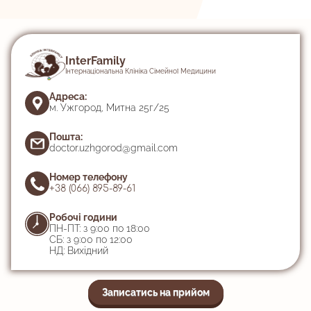
InterFamily
Інтернаціональна Клініка Сімейної Медицини
Адреса:
м. Ужгород, Митна 25г/25
Пошта:
doctor.uzhgorod@gmail.com
Номер телефону
+38 (066) 895-89-61
Робочі години
ПН-ПТ: з 9:00 по 18:00
СБ: з 9:00 по 12:00
НД: Вихідний
Записатись на прийом