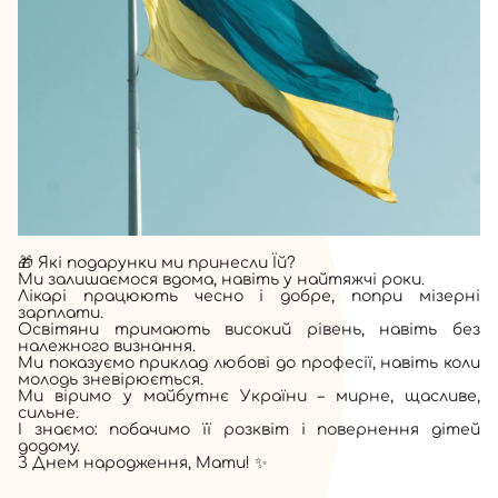
🎁 Які подарунки ми принесли Їй?
Ми залишаємося вдома, навіть у найтяжчі роки.
Лікарі працюють чесно і добре, попри мізерні
зарплати.
Освітяни тримають високий рівень, навіть без
належного визнання.
Ми показуємо приклад любові до професії, навіть коли
молодь зневірюється.
Ми віримо у майбутнє України – мирне, щасливе,
сильне.
І знаємо: побачимо її розквіт і повернення дітей
додому.
З Днем народження, Мати! ✨