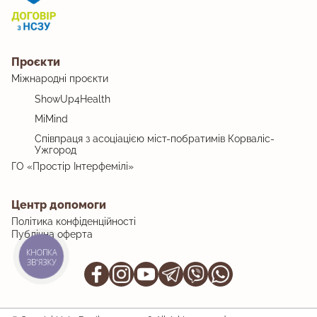
Проєкти
Міжнародні проєкти
ShowUp4Health
MiMind
Співпраця з асоціацією міст-побратимів Корваліс-
Ужгород
ГО «Простір Інтерфемілі»
Центр допомоги
Політика конфіденційності
Публічна оферта
КНОПКА
ЗВ'ЯЗКУ