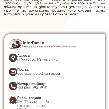
оточуючі. Курс «Демінція -туман на горизонті» не
тільки про те як діагностувати деменцію. А також
про те, як допомогти родині, коли близькі часто
виходять з дому чи проявляють агресію.
InterFamily
Інтернаціональна Клініка Сімейної Медицини
Адреса:
м. Ужгород, Митна 25г/25
Пошта:
doctor.uzhgorod@gmail.com
Номер телефону
+38 (066) 895-89-61
Робочі години
ПН-ПТ: з 9:00 по 18:00
СБ: з 9:00 по 12:00