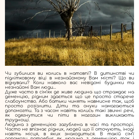
Чи губилися ви колись в натовпі? В дитинстві чи
підлітковому віці в незнайомому Вам місті? Що ви
відчували? Коли навколо вас невідомі будинки та
незнайомі Вам люди…
Дуже часто в сім’ях де живе людина що страждає на
деменцію, рідним здається що це просто старече
слабоумство. Або батьки чинять навмисне так, щоб
просто розізлити. Діти та онуки намагаються
допомогти. Та з часом навіть колись такі звичні речі,
як одягнутися чи піти в магазин викликають
труднощі.
Людина з деменцією загублена в часі та просторі.
Часто не впізнає рідних, людей що її оточують, іноді
навіть місця, в яких знаходиться. В такій сім’ї
допомоги потребує як людина з деменцією так і