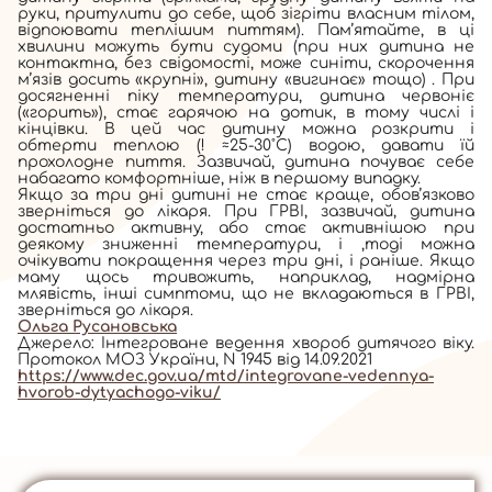
руки, притулити до себе, щоб зігріти власним тілом,
відпоювати теплішим питтям). Пам’ятайте, в ці
хвилини можуть бути судоми (при них дитина не
контактна, без свідомості, може синіти, скорочення
м’язів досить «крупні», дитину «вигинає» тощо) . При
досягненні піку температури, дитина червоніє
(«горить»), стає гарячою на дотик, в тому числі і
кінцівки. В цей час дитину можна розкрити і
обтерти теплою (! ≈25-30˚С) водою, давати їй
прохолодне пиття. Зазвичай, дитина почуває себе
набагато комфортніше, ніж в першому випадку.
Якщо за три дні дитині не стає краще, обов’язково
зверніться до лікаря. При ГРВІ, зазвичай, дитина
достатньо активну, або стає активнішою при
деякому зниженні температури, і ,тоді можна
очікувати покращення через три дні, і раніше. Якщо
маму щось тривожить, наприклад, надмірна
млявість, інші симптоми, що не вкладаються в ГРВІ,
зверніться до лікаря.
Ольга Русановська
Джерело: Інтегроване ведення хвороб дитячого віку.
Протокол МОЗ України, N 1945 від 14.09.2021
https://www.dec.gov.ua/mtd/integrovane-vedennya-
hvorob-dytyachogo-viku/