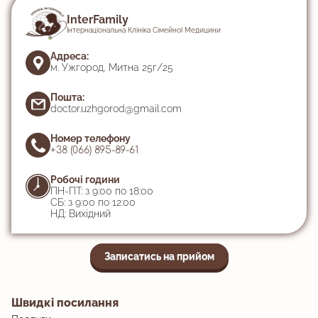
InterFamily
Інтернаціональна Клініка Сімейної Медицини
Адреса:
м. Ужгород, Митна 25г/25
Пошта:
doctor.uzhgorod@gmail.com
Номер телефону
+38 (066) 895-89-61
Робочі години
ПН-ПТ: з 9:00 по 18:00
СБ: з 9:00 по 12:00
НД: Вихідний
Записатись на прийом
Швидкі посилання