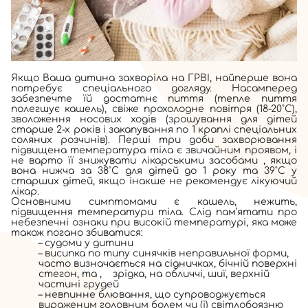
Якщо Ваша дитина захворіла на ГРВІ, найперше вона
потребує спеціального догляду. Насамперед
забезпечте їй достатнє пиття (тепле пиття
полегшує кашель), свіже прохолодне повітря (18-20˚С),
зволоження носових ходів (зрошування для дітей
старше 2-х років і закапування по 1 краплі спеціальних
соляних розчинів). Перші три доби захворювання
підвищена температура тіла є звичайним проявом, і
не варто її знижувати лікарськими засобами , якщо
вона нижча за 38˚С для дітей до 1 року та 39˚С у
старших дітей, якщо інакше не рекомендує лікуючий
лікар.
Основними симптомами є кашель, нежить,
підвищення температури тіла. Слід пам’ятати про
небезпечні ознаки при високій температурі, яка може
також погано збиватися:
– судоми у дитини
– висипка по типу синячків неправильної форми,
часто визначається на сідничках, бічній поверхні
стегон, та , зрідка, на обличчі, шиї, верхній
частині грудей
– невпинне блювання, що супроводжується
вираженим головним болем чи (і) світлобоязню