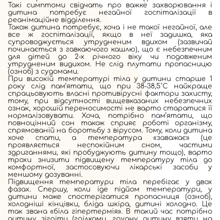
Такі симптоми свідчать про важке захворювання і
дитина потребує негайної госпіталізації в
реанімаційне відділення.
Також дитина потребує, хоча і не такої негайної, але
все ж госпіталізації, якщо в неї задишка, яка
супроводжується утрудненим вдихом (зазвичай
починається з гавкаючого кашлю), що є небезпечним
для дітей до 2-х річного віку чи подовженим
утрудненим видихом. Не слід плутати пропасницю
(озноб) з судомами.
При високій температурі тіла у дитини старше 1
року слід пам’ятати, що при 38-38,5˚С найкраще
спрацьовують власні противірусні фактори захисту,
тому, при відсутності вищевказаних небезпечних
ознак, хорошій переносимості не варто старатися її
нормалізовувати. Хоча, потрібно пам’ятати, що
повноцінний сон також сприяє роботі організму,
спрямованій на боротьбу з вірусом. Тому, коли дитина
хоче спати, а температура «заважає» (це
проявляється неспокійним сном, частими
здриганнями, які пробуджують дитину тощо), варто
трохи знизити підвищену температуру тіла до
комфортної, застосовуючи лікарські засоби у
меншому дозуванні.
Підвищення температури тіла перебігає у двох
фазах. Спершу, коли іде підйом температури, у
дитини може спостерігатися пропасниця (озноб),
холодніші кінцівки, бліда шкіра, дитині холодно. Це
так звана «біла гіпертермія». В такий час потрібно
дитину зігріти (грілками, грудну дитину взяти на