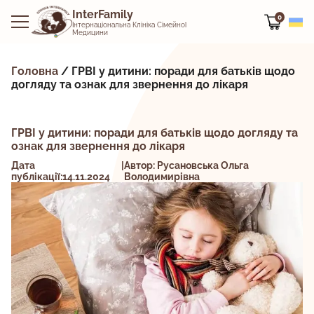
InterFamily
0
Інтернаціональна Клініка Сімейної
Медицини
Головна
/
ГРВІ у дитини: поради для батьків щодо
догляду та ознак для звернення до лікаря
ГРВІ у дитини: поради для батьків щодо догляду та
ознак для звернення до лікаря
Дата
|
Автор: Русановська Ольга
публікації:14.11.2024
Володимирівна