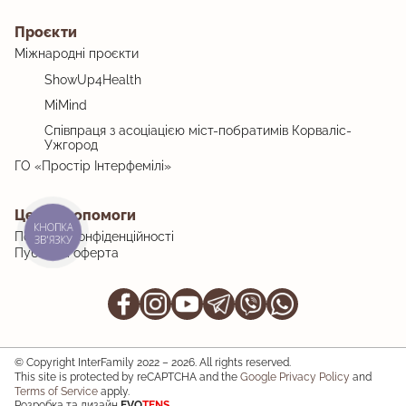
Проєкти
Міжнародні проєкти
ShowUp4Health
MiMind
Співпраця з асоціацією міст-побратимів Корваліс-
Ужгород
ГО «Простір Інтерфемілі»
Центр допомоги
КНОПКА
Політика конфіденційності
ЗВ'ЯЗКУ
Публічна оферта
© Copyright InterFamily 2022 – 2026. All rights reserved.
This site is protected by reCAPTCHA and the
Google Privacy Policy
and
Terms of Service
apply.
Розробка та дизайн
EVO
TENS