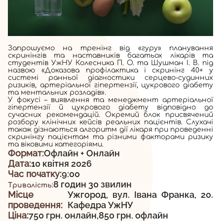
Запрошуємо на тренінг від «гуру» планування
скринінгів та наставників багатьох лікарів та
студентів УжНУ Колесника П. О. та Шушман І. В. під
назвою «Доказова профілактика і скринінг 40+ у
системі ранньої діагностики серцево-судинних
ризиків, артеріальної гіпертензії, цукрового діабету
та ментальних розладів».
У фокусі – виявлення та менеджмент артеріальної
гіпертензії й цукрового діабету відповідно до
сучасних рекомендацій. Окремий блок присвячений
розбору клінічних кейсів реальних пацієнтів. Слухачі
також дізнаються алгоритм дії лікаря при проведенні
скринінгу пацієнтам та різними факторами ризику
та віковими категоріями.
Формат:
Офлайн + Онлайн
Дата:
10 квітня 2026
Час початку:
9:00
8 годин 30 звилин
Тривалість:
Місце
Ужгород, вул. Івана Франка, 20.
проведення:
Кафедра УжНУ
Ціна:
750 грн. онлайн,
850 грн. офлайн